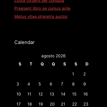
Litora torqent per conubia
Praesent libro se cursus ante
Metus vitae pharetra auctor
Calendar
agosto 2026
S
T
Q
Q
S
S
D
1
2
3
4
5
6
7
8
9
10
11
12
13
14
15
16
17
18
19
20
21
22
23